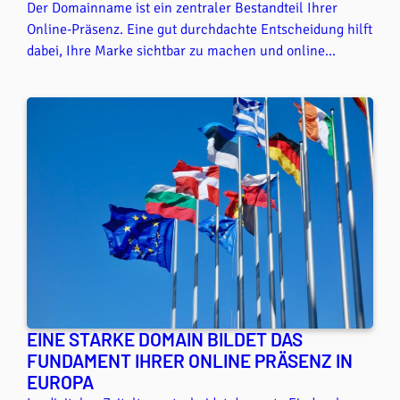
Der Domainname ist ein zentraler Bestandteil Ihrer
Online-Präsenz. Eine gut durchdachte Entscheidung hilft
dabei, Ihre Marke sichtbar zu machen und online
leichter gefunden zu werden. In diesem Beitrag erfahren
Sie Schritt für Schritt, wie Sie zu einer passenden
Domain mit .eu-Endung gelangen.
EINE STARKE DOMAIN BILDET DAS
FUNDAMENT IHRER ONLINE PRÄSENZ IN
EUROPA