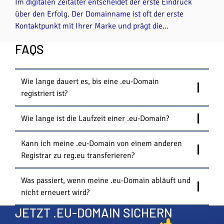
Im digitalen Zeitalter entscheidet der erste Eindruck
über den Erfolg. Der Domainname ist oft der erste
Kontaktpunkt mit Ihrer Marke und prägt die
Wahrnehmung Ihrer Website durch Nutzerinnen und
FAQS
Nutzer. Eine gut gewählte Domain stärkt Ihre
Glaubwürdigkeit, erhöht die Sichtbarkeit und unterstützt
Ihre Online-Strategie effektiv.
Wie lange dauert es, bis eine .eu-Domain
registriert ist?
Wie lange ist die Laufzeit einer .eu-Domain?
Kann ich meine .eu-Domain von einem anderen
Registrar zu reg.eu transferieren?
Was passiert, wenn meine .eu-Domain abläuft und
nicht erneuert wird?
JETZT .EU-DOMAIN SICHERN