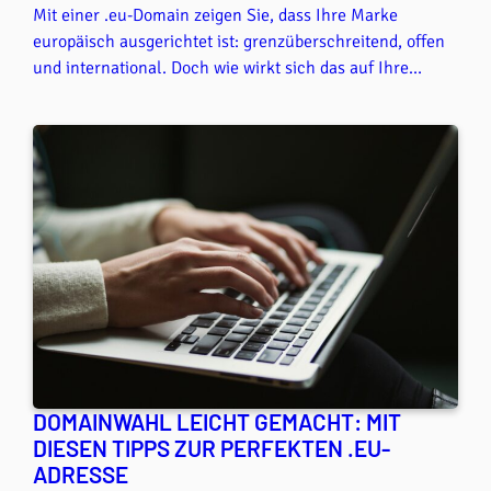
Mit einer .eu-Domain zeigen Sie, dass Ihre Marke
europäisch ausgerichtet ist: grenzüberschreitend, offen
und international. Doch wie wirkt sich das auf Ihre
Sichtbarkeit in bestimmten Städten, Regionen oder
Ländern innerhalb der EU aus? Und kann lokales SEO
auch mit einer .eu-Adresse funktionieren? Die kurze
Antwort lautet: Ja, das ist möglich. In diesem Artikel
erfahren Sie, wie Sie lokale Suchmaschinenoptimierung
mit einer .eu-Domain gezielt umsetzen können und
welche Signale darüber hinaus entscheidend sind.
DOMAINWAHL LEICHT GEMACHT: MIT
DIESEN TIPPS ZUR PERFEKTEN .EU-
ADRESSE