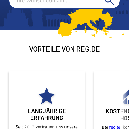
VORTEILE VON REG.DE
LANGJÄHRIGE
KOSTEN
ERFAHRUNG
HO
Seit 2013 vertrauen uns unsere
Bei
reg.eu
kön