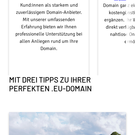
Kund:innen als starkem und
Domain ganz ei
zuverlässigem Domain-Anbieter.
kostengünst
Mit unserer umfassenden
ergänzen. Ihr 
Erfahrung bieten wir Ihnen
direkt verfügb
professionelle Unterstützung bei
nahtlose On
allen Anliegen rund um Ihre
ermö
Domain.
MIT DREI TIPPS ZU IHRER
PERFEKTEN .EU-DOMAIN